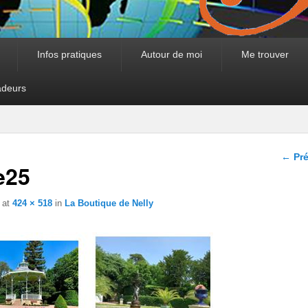
Infos pratiques
Autour de moi
Me trouver
deurs
N
← Pr
e25
at
424 × 518
in
La Boutique de Nelly