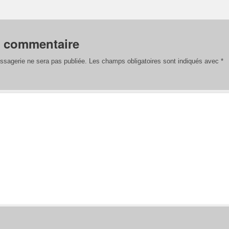
n commentaire
ssagerie ne sera pas publiée.
Les champs obligatoires sont indiqués avec
*