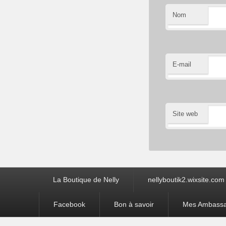
Nom
E-mail
Site web
Menu pied de page
La Boutique de Nelly
nellyboutik2.wixsite.com
Facebook
Bon à savoir
Mes Ambassa