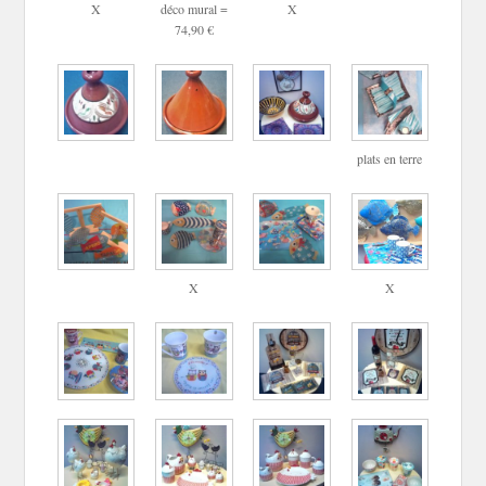
X
déco mural =
X
74,90 €
plats en terre
X
X