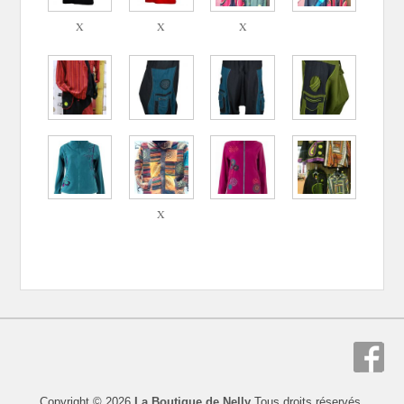
X
X
X
X
Copyright © 2026
La Boutique de Nelly
Tous droits réservés.