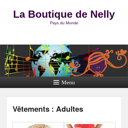
La Boutique de Nelly
Pays du Monde
Menu
Vêtements : Adultes