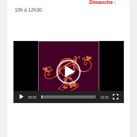
Dimanche
:
10h à 12h30
Lecteur
vidéo
00:00
02:01